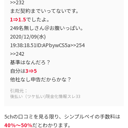
>>232
まだ契約までいってないです。
1⇒1.5
でしたよ。
249名無しさん＠お腹いっぱい。
2020/12/09(水)
19:38:18.51ID:APbywCS5a>>254
>>242
基準はなんだろ？
自分は
3⇒5
他社なし申告だからかな？
引用元：
後払い（ツケ払い)現金化情報スレ33
5chの口コミを見る限り、シンプルペイの手数料は
40%～50%
だとわかります。