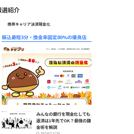
厳選紹介
携帯キャリア決済現金化
振込最短3分・換金率固定80%の優良店
みんなの銀行を現金化しても
返済は1年先でOK？最強の錬
金術を解説
2024/12/25