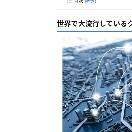
目次
[
表示
]
世界で大流行している