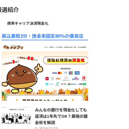
厳選紹介
携帯キャリア決済現金化
振込最短3分・換金率固定80%の優良店
みんなの銀行を現金化しても
返済は1年先でOK？最強の錬
金術を解説
2024/12/25