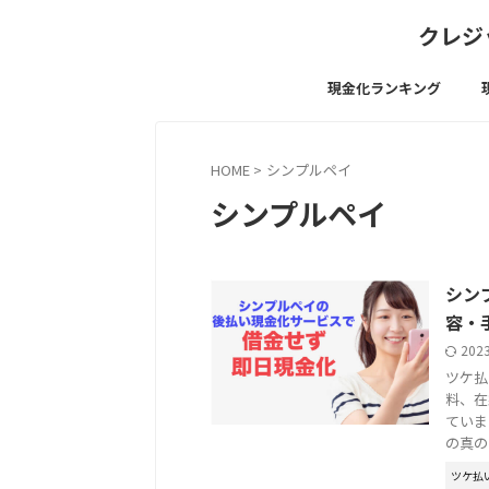
クレジ
現金化ランキング
HOME
>
シンプルペイ
シンプルペイ
シン
容・
202
ツケ払
料、在
ていま
の真の
ツケ払