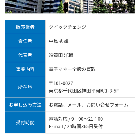
販売業者
クイックチェンジ
責任者
中島 秀雄
代表者
須賀田 洋輔
事業内容
電子マネー全般の買取
〒101-0027
所在地
東京都千代田区神田平河町1-3-5F
お申し込み方法
お電話、メール、お問い合せフォーム
電話対応 / 9：00～21：00
受付時間
E-mail / 24時間365日受付