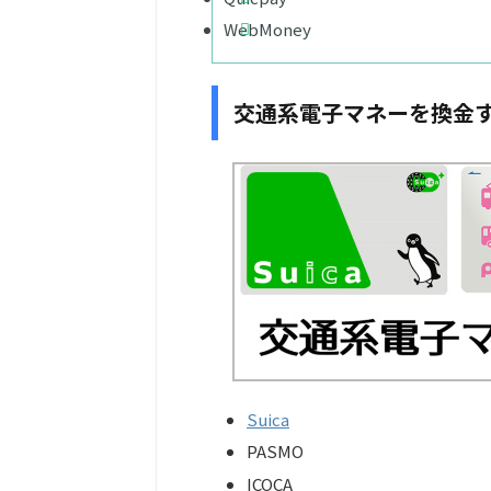
WebMoney
交通系電子マネーを換金
Suica
PASMO
ICOCA