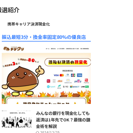
厳選紹介
携帯キャリア決済現金化
振込最短3分・換金率固定80%の優良店
みんなの銀行を現金化しても
返済は1年先でOK？最強の錬
金術を解説
2024/12/25