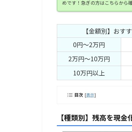
めです！急ぎの方はこちらから
【金額別】おすす
0円～2万円
2万円～10万円
10万円以上
目次
[
表示
]
【種類別】残高を現金