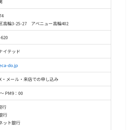
男
74
高輪3-25-27 アベニュー高輪402
-620
ナイテッド
eca-do.jp
AX・メール・来店での申し込み
 ～ PM9：00
銀行
銀行
ネット銀行