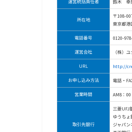
運営統括責任者
鈴木 幸
〒108-00
所在地
東京都港区
電話番号
0120-978
運営会社
（株）ユ
URL
http://cr
お申し込み方法
電話・F
営業時間
AM8：00
三菱UFJ
ゆうちょ
取引先銀行
ジャパン