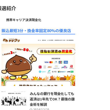
厳選紹介
携帯キャリア決済現金化
振込最短3分・換金率固定80%の優良店
みんなの銀行を現金化しても
返済は1年先でOK？最強の錬
金術を解説
2024/12/25