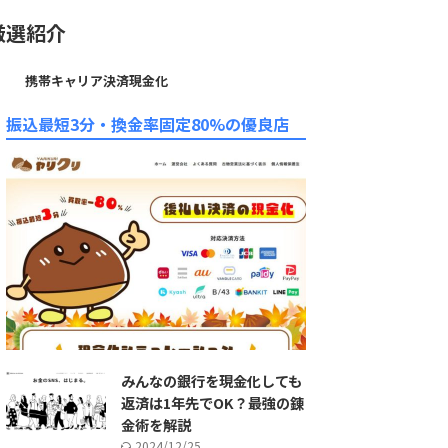
厳選紹介
携帯キャリア決済現金化
振込最短3分・換金率固定80%の優良店
みんなの銀行を現金化しても
返済は1年先でOK？最強の錬
金術を解説
2024/12/25