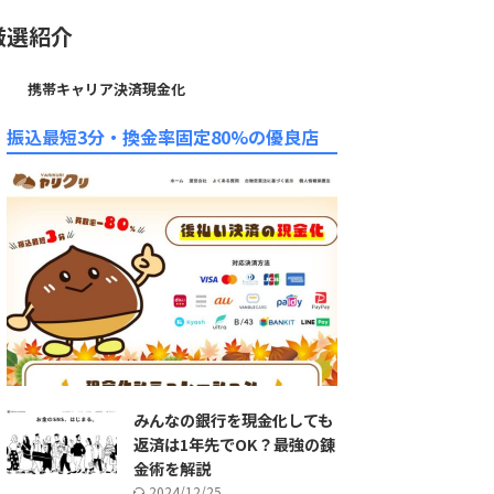
厳選紹介
携帯キャリア決済現金化
振込最短3分・換金率固定80%の優良店
みんなの銀行を現金化しても
返済は1年先でOK？最強の錬
金術を解説
2024/12/25