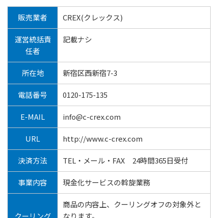
販売業者
CREX(クレックス)
運営統括責
記載ナシ
任者
所在地
新宿区西新宿7-3
電話番号
0120-175-135
E-MAIL
info@c-crex.com
URL
http://www.c-crex.com
決済方法
TEL・メール・FAX 24時間365日受付
事業内容
現金化サービスの斡旋業務
商品の内容上、クーリングオフの対象外と
クーリング
なります。