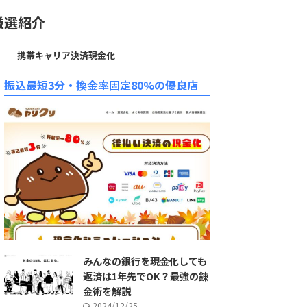
厳選紹介
携帯キャリア決済現金化
振込最短3分・換金率固定80%の優良店
みんなの銀行を現金化しても
返済は1年先でOK？最強の錬
金術を解説
2024/12/25